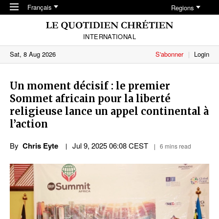
Skip to main content
Français
Regions
INTERNATIONAL
Sat, 8 Aug 2026
S'abonner
Login
Un moment décisif : le premier
Sommet africain pour la liberté
religieuse lance un appel continental à
l’action
By
Chris Eyte
Jul 9, 2025 06:08 CEST
6 mins read