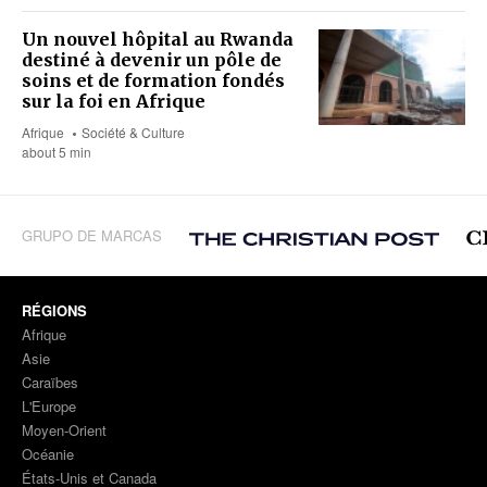
Un nouvel hôpital au Rwanda
destiné à devenir un pôle de
soins et de formation fondés
sur la foi en Afrique
Afrique
Société & Culture
about 5 min
GRUPO DE MARCAS
RÉGIONS
Afrique
Asie
Caraïbes
L'Europe
Moyen-Orient
Océanie
États-Unis et Canada