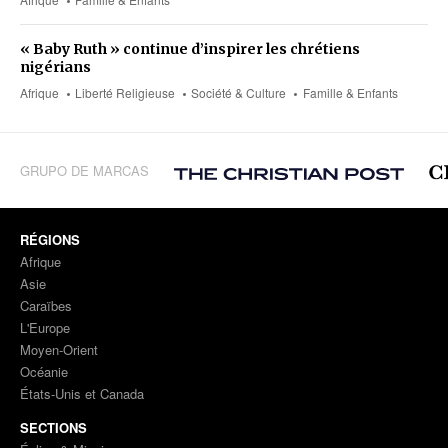
« Baby Ruth » continue d’inspirer les chrétiens
nigérians
Afrique
Liberté Religieuse
Société & Culture
Famille & Enfants
GRUPO DE MARCAS
RÉGIONS
Afrique
Asie
Caraïbes
L'Europe
Moyen-Orient
Océanie
États-Unis et Canada
SECTIONS