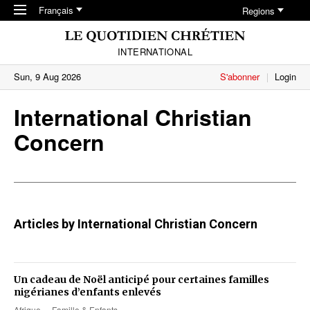
Skip to main content
Français
Regions
INTERNATIONAL
Sun, 9 Aug 2026
S'abonner
Login
International Christian
Concern
Articles by International Christian Concern
Un cadeau de Noël anticipé pour certaines familles
nigérianes d’enfants enlevés
Afrique
Famille & Enfants