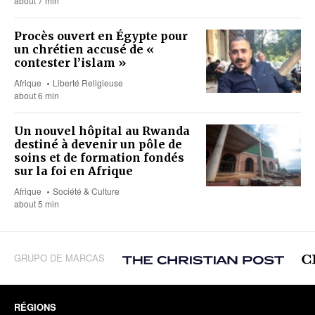
about 7 min
Procès ouvert en Égypte pour
un chrétien accusé de «
contester l’islam »
Afrique
Liberté Religieuse
about 6 min
Un nouvel hôpital au Rwanda
destiné à devenir un pôle de
soins et de formation fondés
sur la foi en Afrique
Afrique
Société & Culture
about 5 min
GRUPO DE MARCAS
RÉGIONS