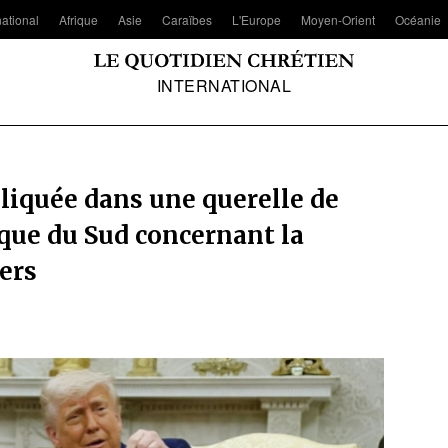
national
Afrique
Asie
Caraïbes
L'Europe
Moyen-Orient
Océanie
INTERNATIONAL
liquée dans une querelle de
rique du Sud concernant la
ners