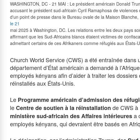
WASHINGTON, DC - 21 MAI : Le président américain Donald Trump 
accusant le président sud-africain Cyril Ramaphosa de violences d
d'un point de presse dans le Bureau ovale de la Maison Blanche,
le 21
mai 2025 à Washington, DC. Les relations entre les deux pays so
affirmant que les Sud-Africains blancs étaient victimes de confiscat
admettant certains de ces Afrikaners comme réfugiés aux États-U
Church World Service (CWS) a été entraînée dans un
département d’État américain a demandé à l’Afrique 
employés kényans afin d’aider à traiter les dossiers 
réinstallés aux États-Unis.
Le
Programme américain d’admission des réfug
le
de CWS à Na
Centre de soutien à la réinstallation
a 
ministère sud-africain des Affaires intérieures
employés kényans, qui devraient être basés en Afri
La désignation, par l’administration Trump, des