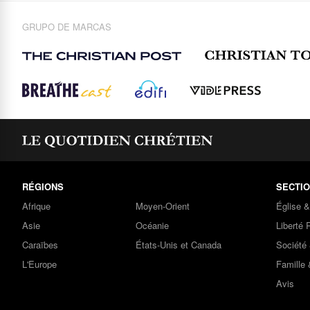
GRUPO DE MARCAS
RÉGIONS
SECTI
Afrique
Moyen-Orient
Église 
Asie
Océanie
Liberté 
Caraïbes
États-Unis et Canada
Société 
L'Europe
Famille 
Avis