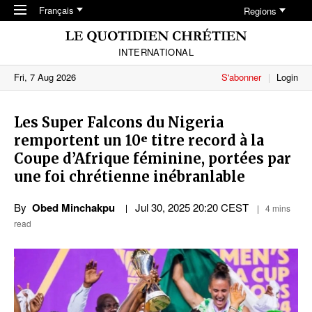
Skip to main content
Français
Regions
INTERNATIONAL
Fri, 7 Aug 2026
S'abonner
Login
Les Super Falcons du Nigeria
remportent un 10ᵉ titre record à la
Coupe d’Afrique féminine, portées par
une foi chrétienne inébranlable
By
Obed Minchakpu
Jul 30, 2025 20:20 CEST
4 mins
read