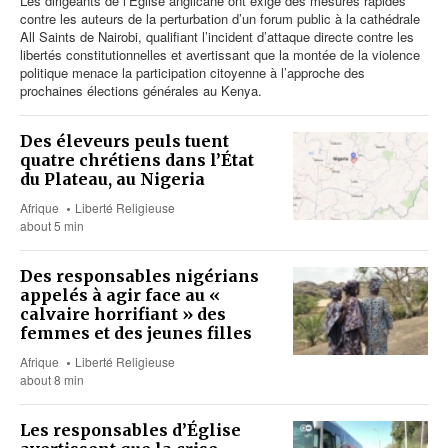
Les dirigeants de l’Église anglicane ont exigé des mesures rapides
contre les auteurs de la perturbation d’un forum public à la cathédrale
All Saints de Nairobi, qualifiant l’incident d’attaque directe contre les
libertés constitutionnelles et avertissant que la montée de la violence
politique menace la participation citoyenne à l’approche des
prochaines élections générales au Kenya.
Des éleveurs peuls tuent
quatre chrétiens dans l’État
du Plateau, au Nigeria
Afrique
Liberté Religieuse
about 5 min
Des responsables nigérians
appelés à agir face au «
calvaire horrifiant » des
femmes et des jeunes filles
Afrique
Liberté Religieuse
about 8 min
Les responsables d’Église