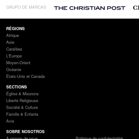
GRUPO DE MARCAS
RÉGIONS
Afrique
Asie
Caraïbes
L'Europe
Moyen-Orient
Océanie
États-Unis et Canada
SECTIONS
Église & Missions
Liberté Religieuse
Société & Culture
Famille & Enfants
Avis
SOBRE NOSOTROS
À propos de nous
Politique de confidentialité